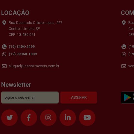
LOCAÇÃO
COM
Rua Deputado Otávio Lopes, 427
Rua
Centro | Limeira SP
Cen
CEP: 13.480-021
CEP
(19) 3404-4499
(1
(19) 99368-1809
(1
aluguel@sassiimoveis.com.br
ve
Newsletter