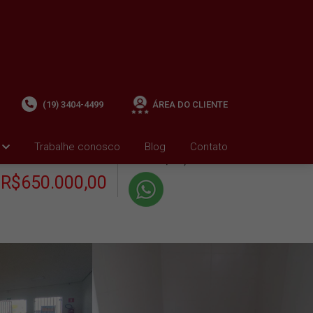
(19) 3404-4499
ÁREA DO CLIENTE
+ Condomínio R$0,00
i
Trabalhe conosco
Blog
Contato
VENDA
+ IPTU R$597,01
R$650.000,00