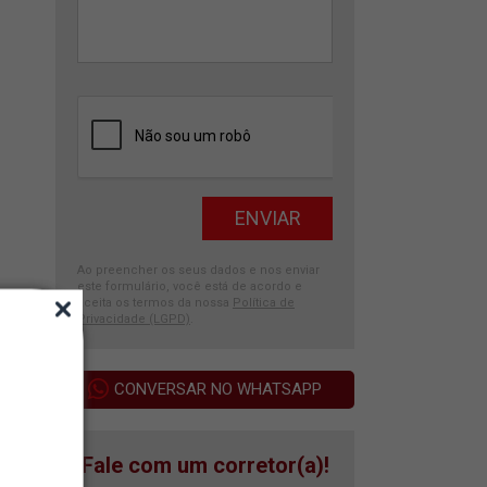
Ao preencher os seus dados e nos enviar
este formulário, você está de acordo e
aceita os termos da nossa
Política de
Privacidade (LGPD)
.
CONVERSAR NO WHATSAPP
Fale com um corretor(a)!