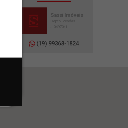
Sassi Imóveis
Depto. Vendas
J-04970/1
(19) 99368-1824