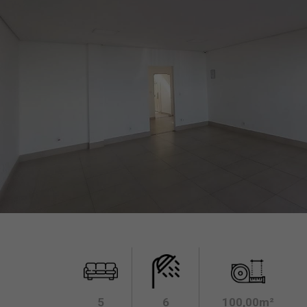
5
6
100,00m²