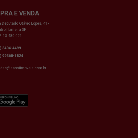
PRA E VENDA
 Deputado Otávio Lopes, 417
tro | Limeira SP
: 13.480-021
9) 3404-4499
9) 99368-1824
ndas@sassiimoveis.com.br