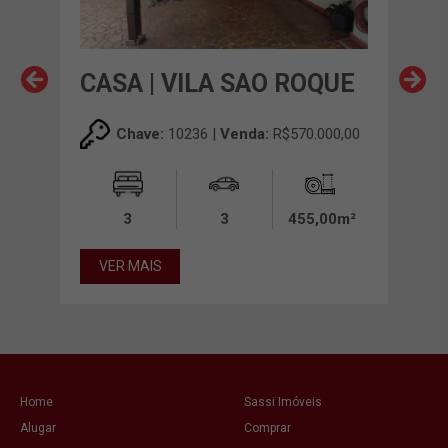
CASA | VILA SAO ROQUE
CAS
00,00
Chave:
10236 |
Venda:
R$570.000,00
00m²
3
3
455,00m²
VER MAIS
VE
Home
Sassi Imóveis
Alugar
Comprar