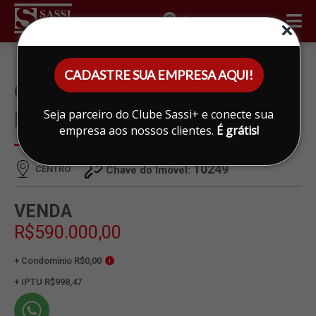
ÁREA DO CLIENTE
CADASTRE SUA EMPRESA AQUI!
CASA À VENDA EM CENTRO,
Seja parceiro do Clube Sassi+ e conecte sua
LIMEIRA
empresa aos nossos clientes.
É grátis!
10249
CENTRO
Chave do Imóvel:
VENDA
R$590.000,00
+ Condomínio R$0,00
i
+ IPTU R$998,47