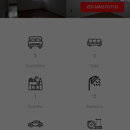
VER MAIS FOTOS
3
2
Dormitório
Sala
1
2
Cozinha
Banheiro