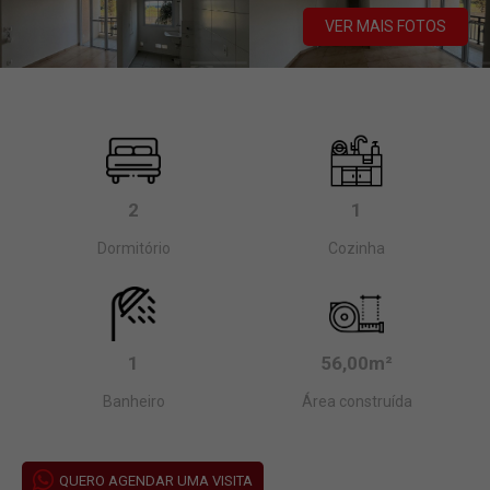
VER MAIS FOTOS
2
1
Dormitório
Cozinha
1
56,00m²
Banheiro
Área construída
QUERO AGENDAR UMA VISITA