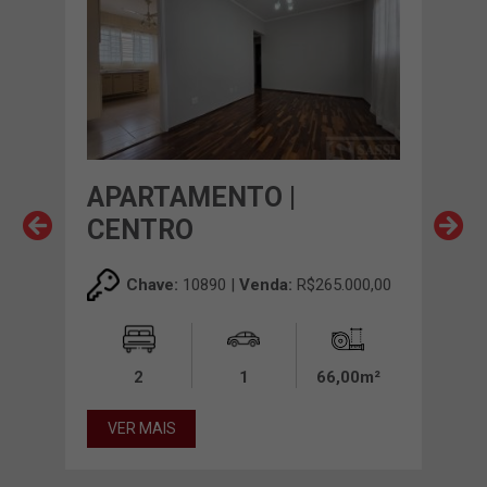
APARTAMENTO |
AP
CENTRO
MA
00,00
Chave:
10890 |
Venda:
R$265.000,00
00m²
2
1
66,00m²
VER MAIS
VE