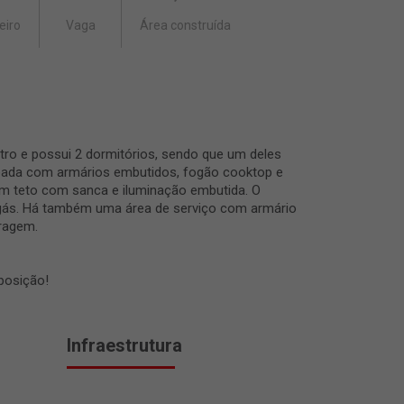
eiro
Vaga
Área construída
tro e possui 2 dormitórios, sendo que um deles
ipada com armários embutidos, fogão cooktop e
m teto com sanca e iluminação embutida. O
a gás. Há também uma área de serviço com armário
aragem.
posição!
Infraestrutura