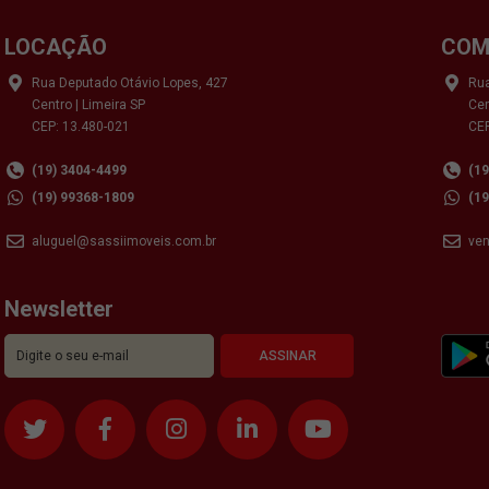
LOCAÇÃO
COM
Rua Deputado Otávio Lopes, 427
Rua
Centro | Limeira SP
Cen
CEP: 13.480-021
CEP
(19) 3404-4499
(1
(19) 99368-1809
(1
aluguel@sassiimoveis.com.br
ve
Newsletter