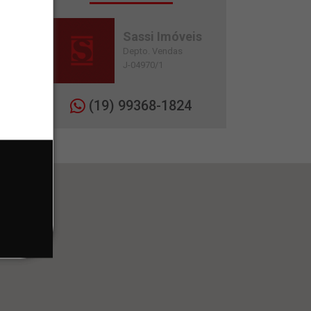
Sassi Imóveis
Depto. Vendas
J-04970/1
(19) 99368-1824