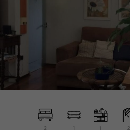
2
1
1
2