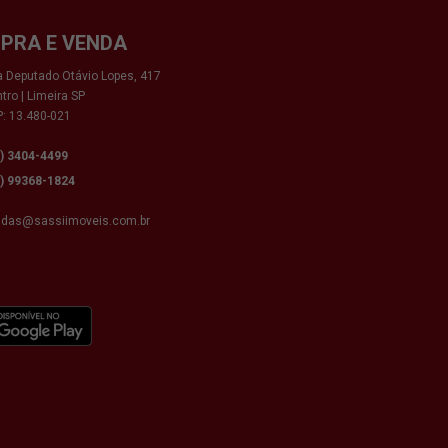
PRA E VENDA
 Deputado Otávio Lopes, 417
tro | Limeira SP
: 13.480-021
9) 3404-4499
9) 99368-1824
ndas@sassiimoveis.com.br