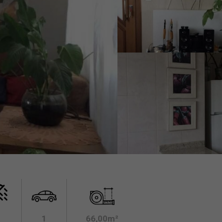
1
66,00m²