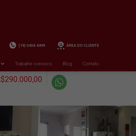
(19) 3404-4499
ÁREA DO CLIENTE
+ Condomínio R$659,34
i
Trabalhe conosco
Blog
Contato
VENDA
+ IPTU R$548,62
$290.000,00