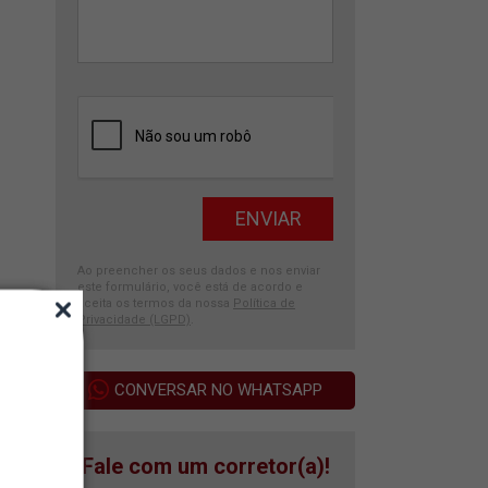
Ao preencher os seus dados e nos enviar
este formulário, você está de acordo e
aceita os termos da nossa
Política de
Privacidade (LGPD)
.
CONVERSAR NO WHATSAPP
Fale com um corretor(a)!