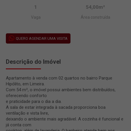
1
54,00m²
Vaga
Área construída
QUERO AGENDAR UMA VISITA
Descrição do Imóvel
Apartamento à venda com 02 quartos no bairro Parque
Hipólito, em Limeira.
Com 54 m², o imóvel possui ambientes bem distribuídos,
oferecendo conforto
e praticidade para o dia a dia.
A sala de estar integrada à sacada proporciona boa
ventilação e vista livre,
deixando o ambiente mais agradável. A cozinha é funcional e
já conta com
cooktop, além de lavanderia. O banheiro atende bem aos