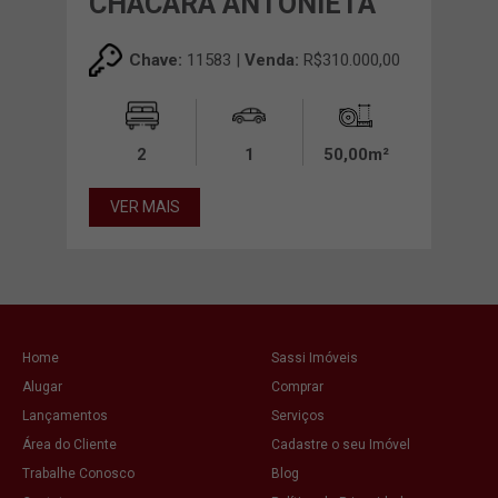
CHACARA ANTONIETA
NO
00,00
Chave:
11583 |
Venda:
R$310.000,00
0m²
2
1
50,00m²
VER MAIS
VE
Home
Sassi Imóveis
Alugar
Comprar
Lançamentos
Serviços
Área do Cliente
Cadastre o seu Imóvel
Trabalhe Conosco
Blog