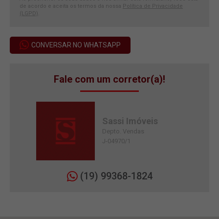
de acordo e aceita os termos da nossa
Política de Privacidade
(LGPD)
.
CONVERSAR NO WHATSAPP
Fale com um corretor(a)!
Sassi Imóveis
Depto. Vendas
J-04970/1
(19) 99368-1824