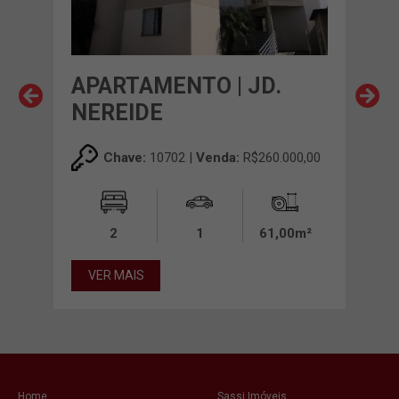
APARTAMENTO | JD.
AP
NEREIDE
RO
00,00
Chave:
10702 |
Venda:
R$260.000,00
0m²
2
1
61,00m²
VER MAIS
VE
Home
Sassi Imóveis