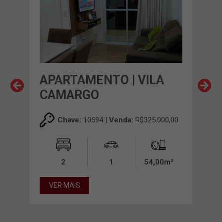
 DO
APARTAMENTO | VILA
AP
CAMARGO
HI
00,00
Chave:
10594 |
Venda:
R$325.000,00
0m²
2
1
54,00m²
VER MAIS
VE