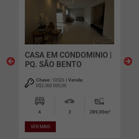
O |
CASA EM CONDOMINIO |
CA
PQ. SÃO BENTO
PQ
Chave:
10526 |
Venda:
R$2.500.000,00
4
3
289,00m²
VER MAIS
VE