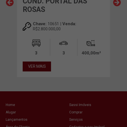
COND. PORTAL DAS
CON
ROSAS
Chave:
10651 |
Venda:
R$2.800.000,00
00m²
3
3
400,00m²
VE
VER MAIS
Home
Sassi Imóveis
Alugar
Comprar
Lançamentos
Serviços
Área do Cliente
Cadastre o seu Imóvel