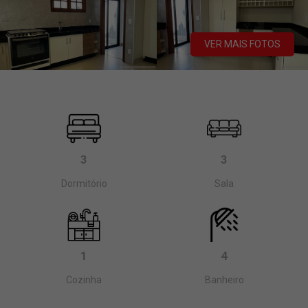
VER MAIS FOTOS
3
3
Dormitório
Sala
1
4
Cozinha
Banheiro