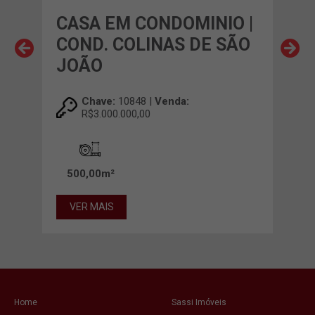
O |
CASA EM CONDOMINIO |
CA
COND. COLINAS DE SÃO
PQ
JOÃO
Chave:
10848 |
Venda:
R$3.000.000,00
00m²
500,00m²
VE
VER MAIS
Home
Sassi Imóveis