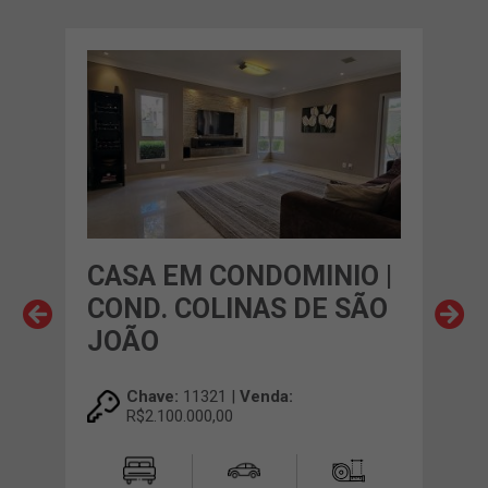
O |
CASA EM CONDOMINIO |
CA
COND. COLINAS DE SÃO
CO
JOÃO
HO
Chave:
11321 |
Venda:
R$2.100.000,00
00m²