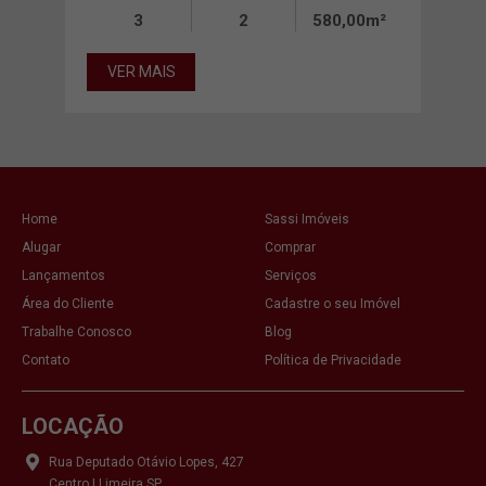
3
2
580,00m²
VER MAIS
VE
Home
Sassi Imóveis
Alugar
Comprar
Lançamentos
Serviços
Área do Cliente
Cadastre o seu Imóvel
Trabalhe Conosco
Blog
Contato
Política de Privacidade
LOCAÇÃO
Rua Deputado Otávio Lopes, 427
Centro | Limeira SP