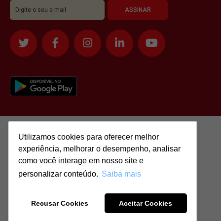
Utilizamos cookies para oferecer melhor
Utilizamos cookies para oferecer melhor
experiência, melhorar o desempenho, analisar
experiência, melhorar o desempenho, analisar
como você interage em nosso site e
como você interage em nosso site e
personalizar conteúdo.
personalizar conteúdo.
Saiba mais
Saiba mais
Todos os direitos reservados para: SASSI IMÓVEIS LTDA | CNPJ:
51.417.293/0001-48 | CRECI: J-04970/1
Recusar Cookies
Recusar Cookies
Aceitar Cookies
Aceitar Cookies