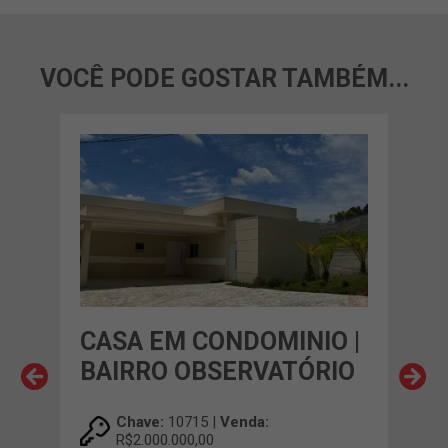
VOCÊ PODE GOSTAR TAMBÉM...
O |
CASA EM CONDOMINIO |
CA
AO
BAIRRO OBSERVATÓRIO
CO
SA
Chave:
10715 |
Venda:
R$2.000.000,00