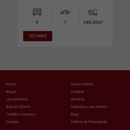
4
1
680,00m²
00m²
VER MAIS
VE
Home
Sassi Imóveis
Alugar
Comprar
Lançamentos
Serviços
Área do Cliente
Cadastre o seu Imóvel
Trabalhe Conosco
Blog
Contato
Política de Privacidade