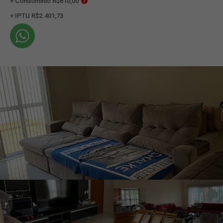
+ Condomínio R$610,00
i
+ IPTU R$2.401,73