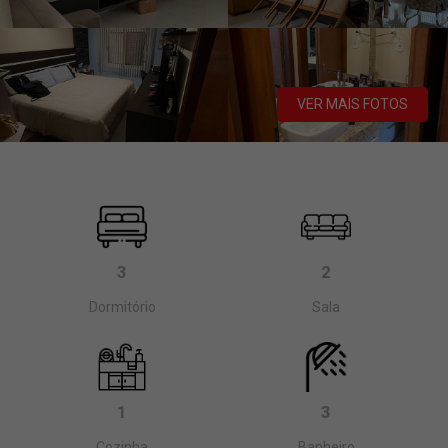
VER MAIS FOTOS
3
2
Dormitório
Sala
1
3
Cozinha
Banheiro