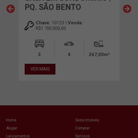
AO
PQ. SÃO BENTO
CO
SA
Chave:
10123 |
Venda:
R$1.700.000,00
3
4
267,00m²
00m²
VER MAIS
VE
Home
Sassi Imóveis
Alugar
Comprar
Lançamentos
Serviços