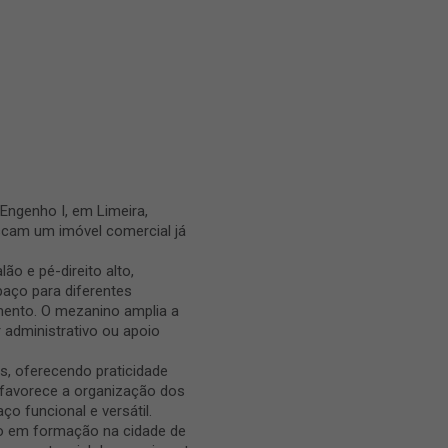
Engenho I, em Limeira,
scam um imóvel comercial já
o e pé-direito alto,
aço para diferentes
mento. O mezanino amplia a
or administrativo ou apoio
s, oferecendo praticidade
o favorece a organização dos
ço funcional e versátil.
ro em formação na cidade de