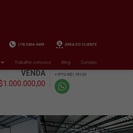
(19) 3404-4499
ÁREA DO CLIENTE
Trabalhe conosco
Blog
Contato
+ Condomínio R$0,00
i
VENDA
+ IPTU R$1.701,53
$1.000.000,00