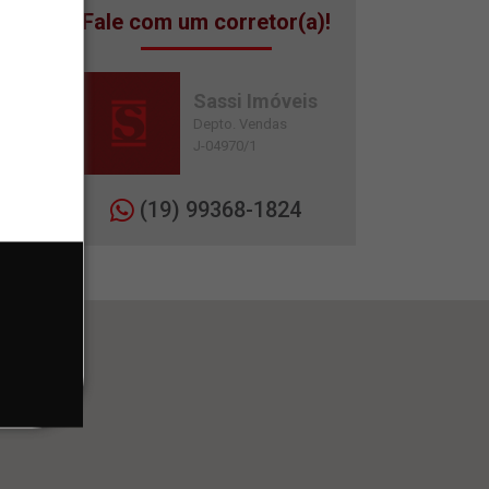
Fale com um corretor(a)!
Sassi Imóveis
Depto. Vendas
J-04970/1
(19) 99368-1824