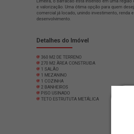
Limeira, o barracão está inserido em uma região
e valorização. Uma ótima opção para quem desej
comercial já locado, unindo investimento, renda e
desenvolvimento.
Detalhes do Imóvel
360 M2 DE TERRENO
270 M2 ÀREA CONSTRUIDA
1 SALÃO
1 MEZANINO
1 COZINHA
2 BANHEIROS
PISO USINADO
TETO ESTRUTUTA METÁLICA