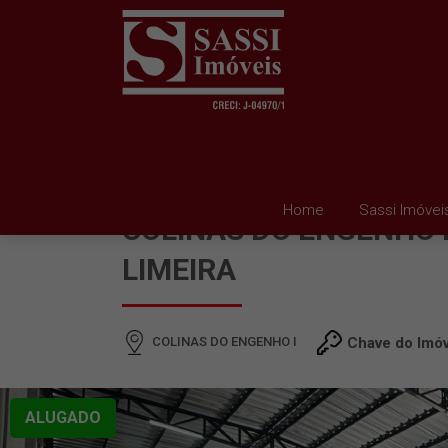
BARRACÃO À VENDA E
Home
Sassi Imóvei
COLINAS DO ENGENHO I
LIMEIRA
COLINAS DO ENGENHO I
Chave do Imóv
ALUGADO