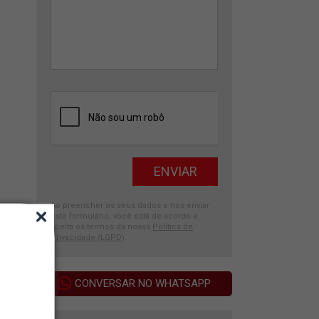
Ao preencher os seus dados e nos enviar
este formulário, você está de acordo e
aceita os termos da nossa
Política de
Privacidade (LGPD)
.
CONVERSAR NO WHATSAPP