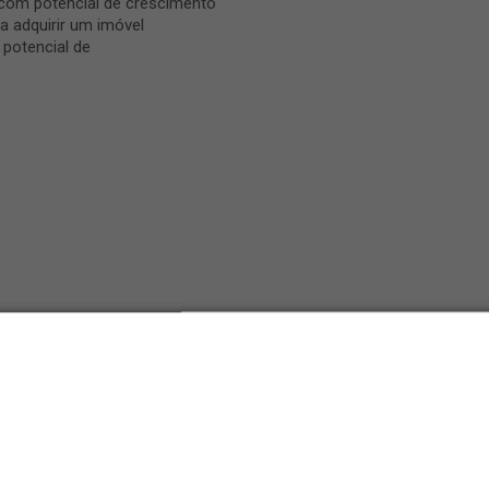
 com potencial de crescimento
a adquirir um imóvel
 potencial de