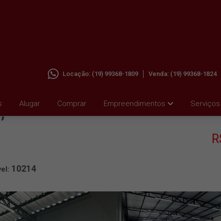
Locação:
(19) 99368-1809
Venda:
(19) 99368-1824
M
s
Alugar
Comprar
Empreendimentos
Serviços
,
R
10214
el: