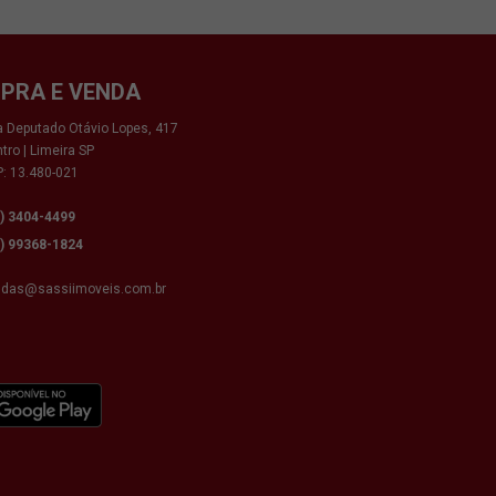
PRA E VENDA
 Deputado Otávio Lopes, 417
tro | Limeira SP
: 13.480-021
9) 3404-4499
9) 99368-1824
ndas@sassiimoveis.com.br