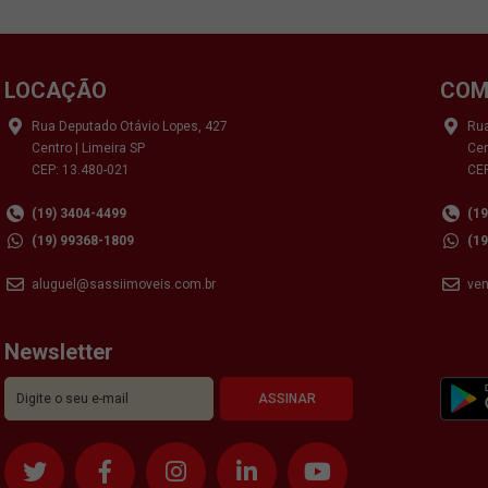
LOCAÇÃO
COM
Rua Deputado Otávio Lopes, 427
Rua
Centro | Limeira SP
Cen
CEP: 13.480-021
CEP
(19) 3404-4499
(1
(19) 99368-1809
(1
aluguel@sassiimoveis.com.br
ve
Newsletter