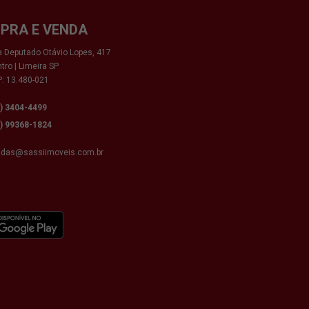
PRA E VENDA
 Deputado Otávio Lopes, 417
tro | Limeira SP
: 13.480-021
9) 3404-4499
9) 99368-1824
ndas@sassiimoveis.com.br