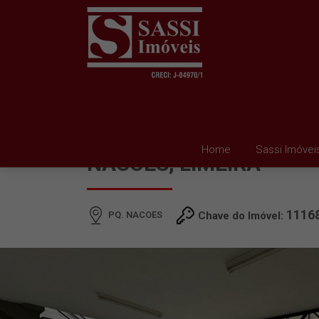
BARRACÃO À VENDA EM
Home
Sassi Imóvei
NACOES, LIMEIRA
1116
PQ. NACOES
Chave do Imóvel: