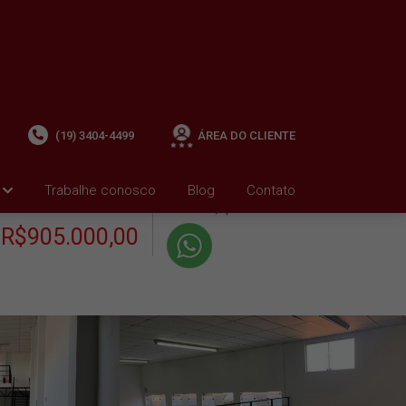
(19) 3404-4499
ÁREA DO CLIENTE
+ Condomínio R$0,00
i
Trabalhe conosco
Blog
Contato
VENDA
+ IPTU R$0,01
R$905.000,00