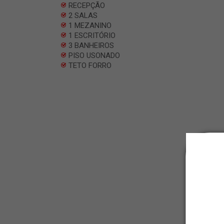
RECEPÇÃO
2 SALAS
1 MEZANINO
1 ESCRITÓRIO
3 BANHEIROS
PISO USONADO
TETO FORRO