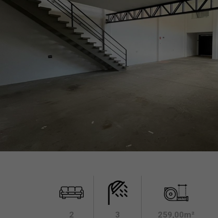
2
3
259,00m²