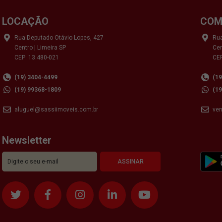
LOCAÇÃO
COM
Rua Deputado Otávio Lopes, 427
Rua
Centro | Limeira SP
Cen
CEP: 13.480-021
CEP
(19) 3404-4499
(1
(19) 99368-1809
(1
aluguel@sassiimoveis.com.br
ve
Newsletter