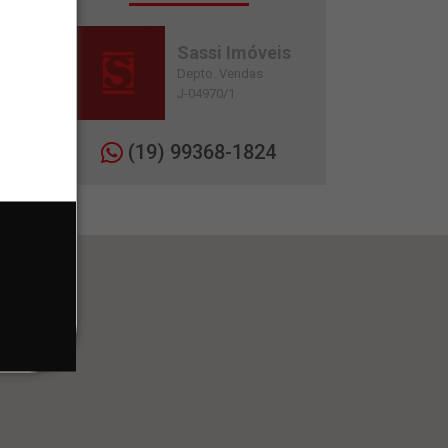
Sassi Imóveis
Depto. Vendas
J-04970/1
(19) 99368-1824