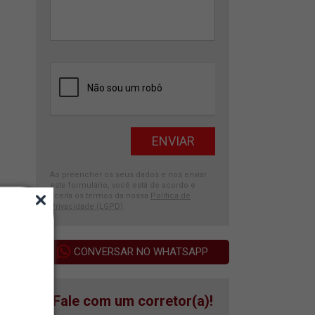
Ao preencher os seus dados e nos enviar
este formulário, você está de acordo e
aceita os termos da nossa
Política de
Privacidade (LGPD)
.
CONVERSAR NO WHATSAPP
Fale com um corretor(a)!