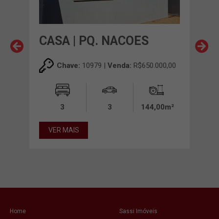
CASA | PQ. NACOES
CAS
00,00
Chave:
10979 |
Venda:
R$650.000,00
00m²
3
3
144,00m²
VER MAIS
VE
Home
Sassi Imóveis