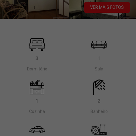
VER MAIS FOTOS
3
1
Dormitório
Sala
1
2
Cozinha
Banheiro