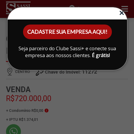
ÁREA DO CLIENTE
CADASTRE SUA EMPRESA AQUI!
CASA À VENDA EM CENTRO,
Seja parceiro do Clube Sassi+ e conecte sua
LIMEIRA
empresa aos nossos clientes.
É grátis!
11272
CENTRO
Chave do Imóvel:
VENDA
R$720.000,00
+ Condomínio R$0,00
i
+ IPTU R$1.374,01