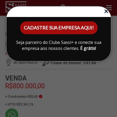
ÁREA DO CLIENTE
CADASTRE SUA EMPRESA AQUI!
CASA À VENDA EM JD. SAO
Seja parceiro do Clube Sassi+ e conecte sua
PAULO, LIMEIRA
empresa aos nossos clientes.
É grátis!
10136
JD. SAO PAULO
Chave do Imóvel:
VENDA
R$800.000,00
+ Condomínio R$0,00
i
+ IPTU R$2.361,76