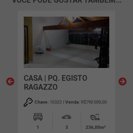
VOCÊ PODE GOSTAR TAMBÉM...
CASA | PQ. EGISTO
CA
RAGAZZO
00,00
Chave:
10323 |
Venda:
R$790.000,00
00m²
1
3
236,00m²
VE