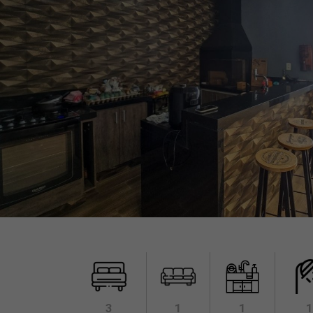
3
1
1
1