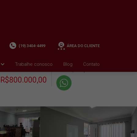
(19) 3404-4499
ÁREA DO CLIENTE
+ Condomínio R$0,00
i
Trabalhe conosco
Blog
Contato
VENDA
+ IPTU R$1.065,95
R$800.000,00