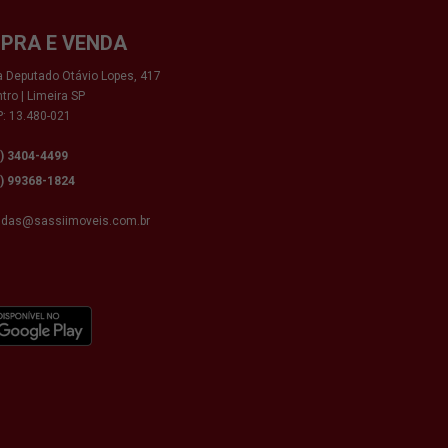
PRA E VENDA
 Deputado Otávio Lopes, 417
tro | Limeira SP
: 13.480-021
9) 3404-4499
9) 99368-1824
ndas@sassiimoveis.com.br