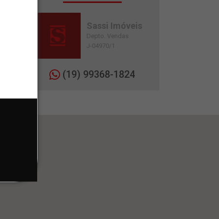
Sassi Imóveis
Depto. Vendas
J-04970/1
(19) 99368-1824