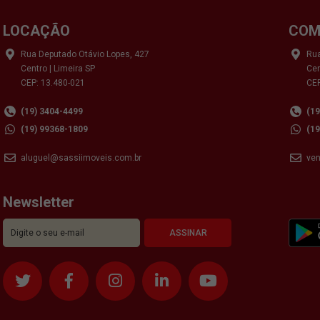
LOCAÇÃO
COM
Rua Deputado Otávio Lopes, 427
Rua
Centro | Limeira SP
Cen
CEP: 13.480-021
CEP
(19) 3404-4499
(1
(19) 99368-1809
(1
aluguel@sassiimoveis.com.br
ve
Newsletter