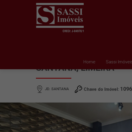
CASA À VENDA EM JD.
Home
Sassi Imóvei
SANTANA, LIMEIRA
1096
JD. SANTANA
Chave do Imóvel: