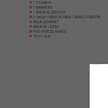
1 COZINHA
1 BANHEIRO
1 ÁREA DE SERVIÇO
1 VAGA COBERTA PARA CARRO COBERTA
ÁREA GOURMET
ÁREA DE LAZER
PISO PORCELANATO
TETO LAJE