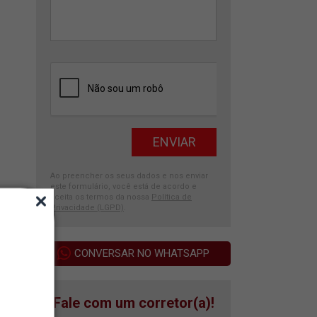
Ao preencher os seus dados e nos enviar
este formulário, você está de acordo e
aceita os termos da nossa
Política de
Privacidade (LGPD)
.
CONVERSAR NO WHATSAPP
Fale com um corretor(a)!