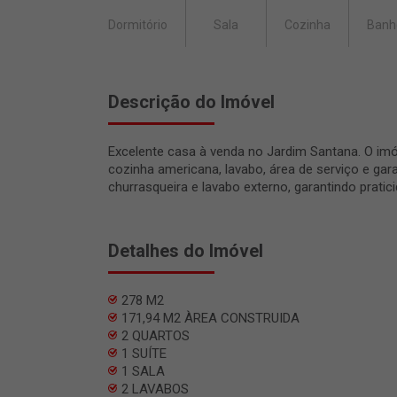
Dormitório
Sala
Cozinha
Banh
Descrição do Imóvel
Excelente casa à venda no Jardim Santana. O imóv
cozinha americana, lavabo, área de serviço e gar
churrasqueira e lavabo externo, garantindo pratic
Detalhes do Imóvel
278 M2
171,94 M2 ÀREA CONSTRUIDA
2 QUARTOS
1 SUÍTE
1 SALA
2 LAVABOS