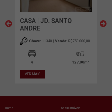
ERA
CASA | JD. SANTO
CAS
ANDRE
00,00
Chave:
11340 |
Venda:
R$750.000,00
00m²
4
127,00m²
VE
VER MAIS
Home
Sassi Imóveis