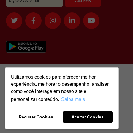
Utilizamos cookies para oferecer melhor
Utilizamos cookies para oferecer melhor
experiência, melhorar o desempenho, analisar
experiência, melhorar o desempenho, analisar
como você interage em nosso site e
como você interage em nosso site e
personalizar conteúdo.
personalizar conteúdo.
Saiba mais
Saiba mais
Todos os direitos reservados para: SASSI IMÓVEIS LTDA | CNPJ:
51.417.293/0001-48 | CRECI: J-04970/1
Recusar Cookies
Recusar Cookies
Aceitar Cookies
Aceitar Cookies