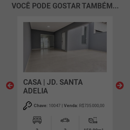
VOCÊ PODE GOSTAR TAMBÉM...
NGA
CASA | JD. SANTA
CAS
ADELIA
00,00
Chave:
10047 |
Venda:
R$735.000,00
00m²