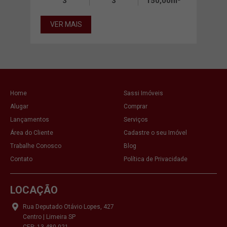
3
3
150,00m²
VE
VER MAIS
Home
Sassi Imóveis
Alugar
Comprar
Lançamentos
Serviços
Área do Cliente
Cadastre o seu Imóvel
Trabalhe Conosco
Blog
Contato
Política de Privacidade
LOCAÇÃO
Rua Deputado Otávio Lopes, 427
Centro | Limeira SP
CEP: 13.480-021