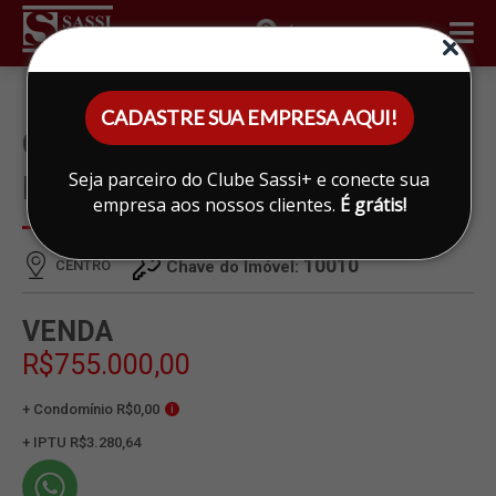
ÁREA DO CLIENTE
CADASTRE SUA EMPRESA AQUI!
CASA À VENDA EM CENTRO,
Seja parceiro do Clube Sassi+ e conecte sua
LIMEIRA
empresa aos nossos clientes.
É grátis!
10010
CENTRO
Chave do Imóvel:
VENDA
R$755.000,00
+ Condomínio R$0,00
i
+ IPTU R$3.280,64