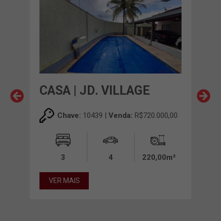
UMA
CASA | JD. VILLAGE
CAS
SI
00,00
Chave:
10439 |
Venda:
R$720.000,00
00m²
3
4
220,00m²
VER MAIS
VE