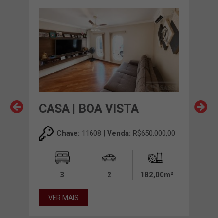
O
CASA | BOA VISTA
CAS
00,00
Chave:
11608 |
Venda:
R$650.000,00
00m²
3
2
182,00m²
VER MAIS
VE