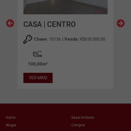
S
CASA | CENTRO
CAS
00,00
Chave:
10156 |
Venda:
R$650.000,00
00m²
100,00m²
VER MAIS
VE
Home
Sassi Imóveis
Alugar
Comprar