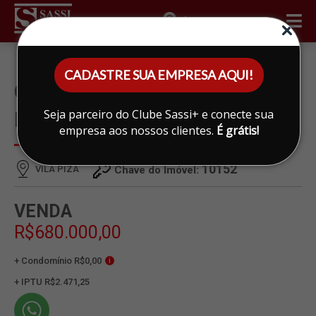
ÁREA DO CLIENTE
CADASTRE SUA EMPRESA AQUI!
CASA À VENDA EM VILA
Seja parceiro do Clube Sassi+ e conecte sua
PIZA, LIMEIRA
empresa aos nossos clientes.
É grátis!
10152
VILA PIZA
Chave do Imóvel:
VENDA
R$680.000,00
+ Condomínio R$0,00
i
+ IPTU R$2.471,25