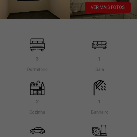
VER MAIS FOTOS
3
1
Dormitório
Sala
2
1
Cozinha
Banheiro