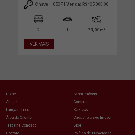
Chave:
10507 |
Venda:
R$405.000,00
00,00
2
1
70,00m²
0m²
VER MAIS
VE
Home
Sassi Imóveis
Alugar
Comprar
Lançamentos
Serviços
Área do Cliente
Cadastre o seu Imóvel
Trabalhe Conosco
Blog
Contato
Política de Privacidade