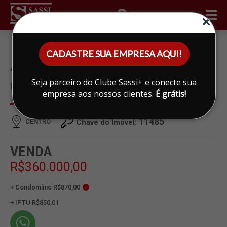
ÁREA DO CLIENTE
CADASTRE SUA EMPRESA AQUI!
APARTAMENTO À VENDA EM
Seja parceiro do Clube Sassi+ e conecte sua
CENTRO, LIMEIRA
empresa aos nossos clientes.
É grátis!
11485
CENTRO
Chave do Imóvel:
VENDA
R$360.000,00
+ Condomínio R$870,00
i
+ IPTU R$850,01