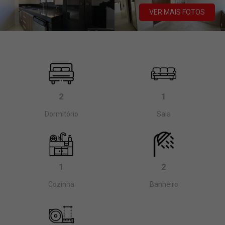
VER MAIS FOTOS
2
1
Dormitório
Sala
1
2
Cozinha
Banheiro