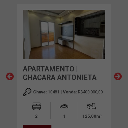
APARTAMENTO |
AP
A
CHACARA ANTONIETA
CO
00,00
Chave:
10481 |
Venda:
R$400.000,00
0m²
2
1
125,00m²