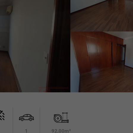
1
92,00m²