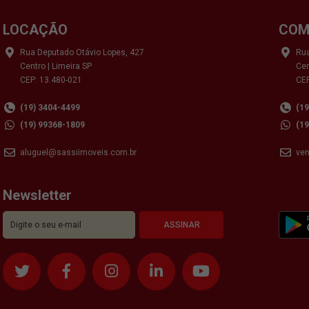
LOCAÇÃO
COM
Rua Deputado Otávio Lopes, 427
Rua
Centro | Limeira SP
Cen
CEP: 13.480-021
CEP
(19) 3404-4499
(1
(19) 99368-1809
(1
aluguel@sassiimoveis.com.br
ve
Newsletter