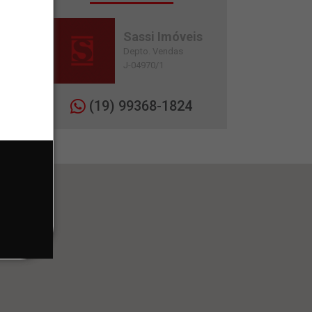
Sassi Imóveis
Depto. Vendas
J-04970/1
(19) 99368-1824