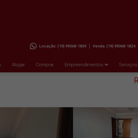
Locação:
(19) 99368-1809
Venda:
(19) 99368-1824
A EM
s
Alugar
Comprar
Empreendimentos
Serviços
R