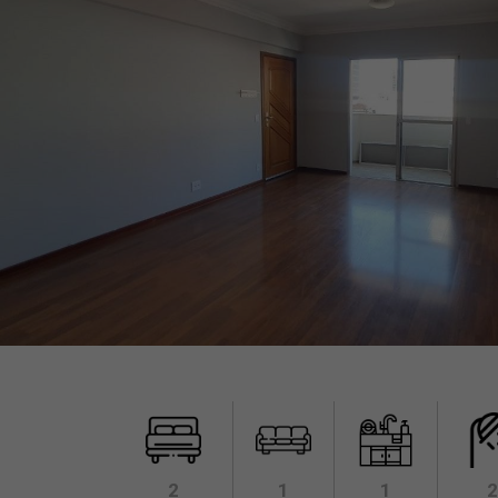
2
1
1
2