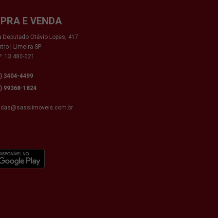
PRA E VENDA
 Deputado Otávio Lopes, 417
tro | Limeira SP
: 13.480-021
9) 3404-4499
9) 99368-1824
ndas@sassiimoveis.com.br