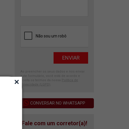
Ao preencher os seus dados e nos enviar
este formulário, você está de acordo e
aceita os termos da nossa
Política de
Privacidade (LGPD)
.
CONVERSAR NO WHATSAPP
Fale com um corretor(a)!