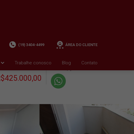
(19) 3404-4499
ÁREA DO CLIENTE
+ Condomínio R$531,81
i
Trabalhe conosco
Blog
Contato
VENDA
+ IPTU R$0,01
$425.000,00