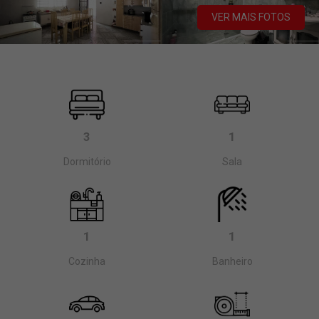
VER MAIS FOTOS
3
1
Dormitório
Sala
1
1
Cozinha
Banheiro