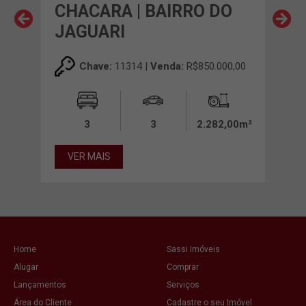
OS
CHACARA | BAIRRO DO
CH
JAGUARI
PI
00,00
Chave:
11314 |
Venda:
R$850.000,00
0,00m²
3
3
2.282,00m²
VER MAIS
VE
Home
Sassi Imóveis
Alugar
Comprar
Lançamentos
Serviços
Área do Cliente
Cadastre o seu Imóvel