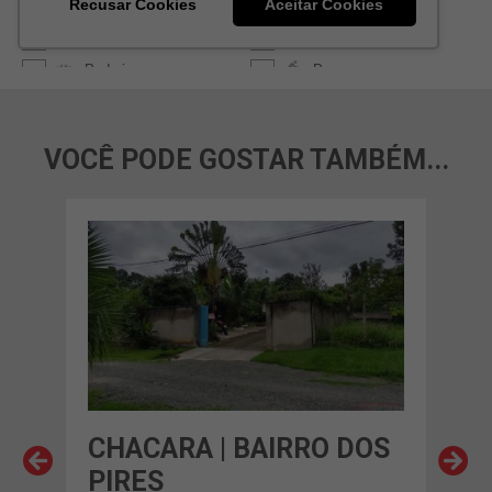
VOCÊ PODE GOSTAR TAMBÉM...
OS
CHACARA | BAIRRO DOS
CH
PIRES
PI