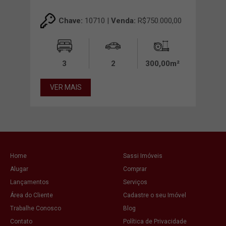
00,00
Chave:
10710 |
Venda:
R$750.000,00
00m²
3
2
300,00m²
VER MAIS
VE
Home
Sassi Imóveis
Alugar
Comprar
Lançamentos
Serviços
Área do Cliente
Cadastre o seu Imóvel
Trabalhe Conosco
Blog
Contato
Política de Privacidade