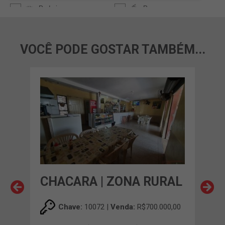
VOCÊ PODE GOSTAR TAMBÉM...
OS
CHACARA | ZONA RURAL
CH
NO
Chave:
10072 |
Venda:
R$700.000,00
00,00