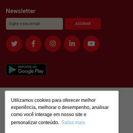
Newsletter
Utilizamos cookies para oferecer melhor
Utilizamos cookies para oferecer melhor
experiência, melhorar o desempenho, analisar
experiência, melhorar o desempenho, analisar
como você interage em nosso site e
como você interage em nosso site e
personalizar conteúdo.
personalizar conteúdo.
Saiba mais
Saiba mais
Todos os direitos reservados para: SASSI IMÓVEIS LTDA | CNPJ: