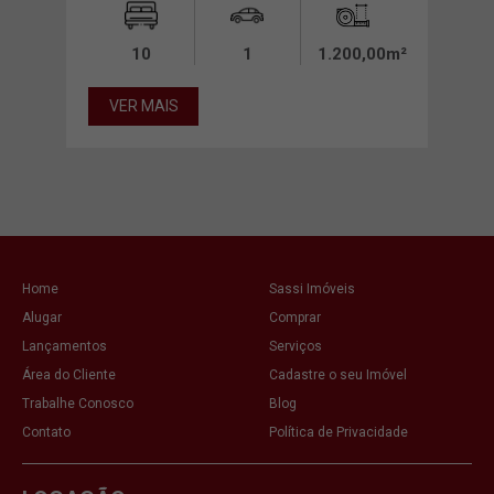
10
1
1.200,00m²
0,00m²
VER MAIS
VE
Home
Sassi Imóveis
Alugar
Comprar
Lançamentos
Serviços
Área do Cliente
Cadastre o seu Imóvel
Trabalhe Conosco
Blog
Contato
Política de Privacidade