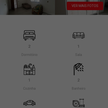
VER MAIS FOTOS
2
1
Dormitório
Sala
1
2
Cozinha
Banheiro