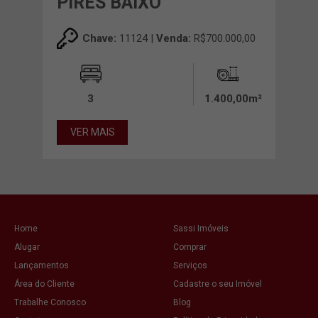
PIRES BAIXO
PI
00,00
Chave:
11124 |
Venda:
R$700.000,00
0,00m²
3
1.400,00m²
VER MAIS
VE
Home
Sassi Imóveis
Alugar
Comprar
Lançamentos
Serviços
Área do Cliente
Cadastre o seu Imóvel
Trabalhe Conosco
Blog