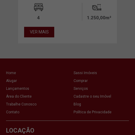
00m²
4
1.250,00m²
VER MAIS
VE
Home
Sassi Imóveis
Alugar
Comprar
Lançamentos
Serviços
Área do Cliente
Cadastre o seu Imóvel
Trabalhe Conosco
Blog
Contato
Política de Privacidade
LOCAÇÃO