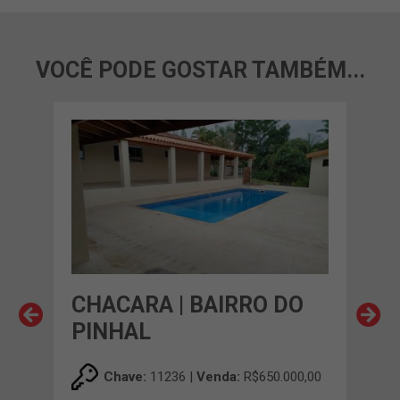
VOCÊ PODE GOSTAR TAMBÉM...
OS
CHACARA | BAIRRO DO
CH
PINHAL
GR
00,00
Chave:
11236 |
Venda:
R$650.000,00