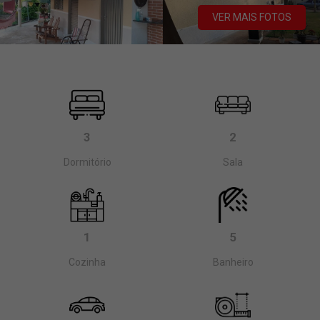
VER MAIS FOTOS
3
2
Dormitório
Sala
1
5
Cozinha
Banheiro