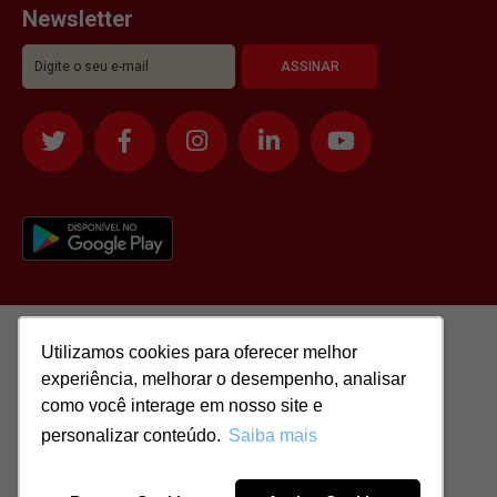
Newsletter
Utilizamos cookies para oferecer melhor
Utilizamos cookies para oferecer melhor
experiência, melhorar o desempenho, analisar
experiência, melhorar o desempenho, analisar
como você interage em nosso site e
como você interage em nosso site e
personalizar conteúdo.
personalizar conteúdo.
Saiba mais
Saiba mais
Todos os direitos reservados para: SASSI IMÓVEIS LTDA | CNPJ:
51.417.293/0001-48 | CRECI: J-04970/1