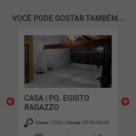
VOCÊ PODE GOSTAR TAMBÉM...
CASA | PQ. EGISTO
CAS
RAGAZZO
AN
00,00
Chave:
10323 |
Venda:
R$790.000,00