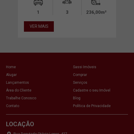
00m²
1
3
236,00m²
VER MAIS
VE
Home
Sassi Imóveis
Alugar
Comprar
Lançamentos
Serviços
Área do Cliente
Cadastre o seu Imóvel
Trabalhe Conosco
Blog
Contato
Política de Privacidade
LOCAÇÃO
Rua Deputado Otávio Lopes, 427