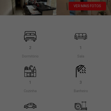
VER MAIS FOTOS
2
1
Dormitório
Sala
1
3
Cozinha
Banheiro