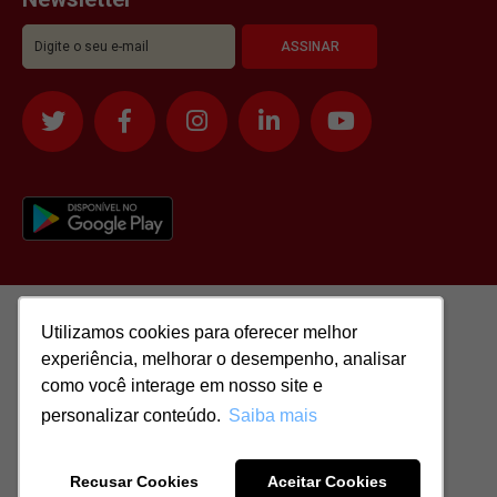
Utilizamos cookies para oferecer melhor
Utilizamos cookies para oferecer melhor
experiência, melhorar o desempenho, analisar
experiência, melhorar o desempenho, analisar
como você interage em nosso site e
como você interage em nosso site e
personalizar conteúdo.
personalizar conteúdo.
Saiba mais
Saiba mais
Todos os direitos reservados para: SASSI IMÓVEIS LTDA | CNPJ:
51.417.293/0001-48 | CRECI: J-04970/1
Recusar Cookies
Recusar Cookies
Aceitar Cookies
Aceitar Cookies