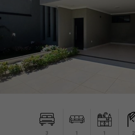
3
1
1
2