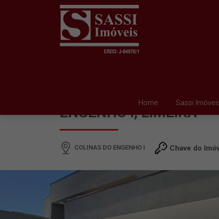
CASA À VENDA EM COL
Home
Sassi Imóvei
ENGENHO I, LIMEIRA
COLINAS DO ENGENHO I
Chave do Imóv