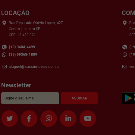
LOCAÇÃO
COM
Rua Deputado Otávio Lopes, 427
Rua
Centro | Limeira SP
Cen
CEP: 13.480-021
CEP
(19) 3404-4499
(1
(19) 99368-1809
(1
aluguel@sassiimoveis.com.br
ve
Newsletter