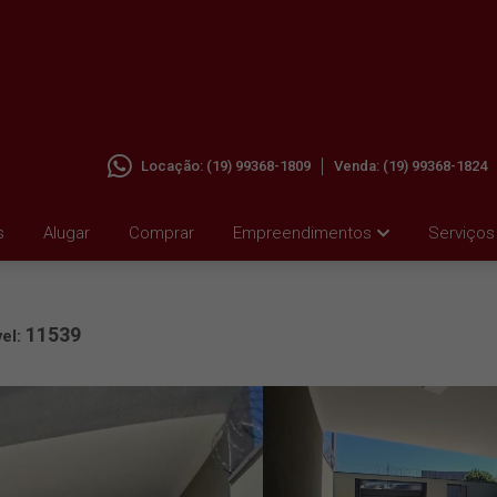
Locação:
(19) 99368-1809
Venda:
(19) 99368-1824
INAS DO
s
Alugar
Comprar
Empreendimentos
Serviços
11539
el: