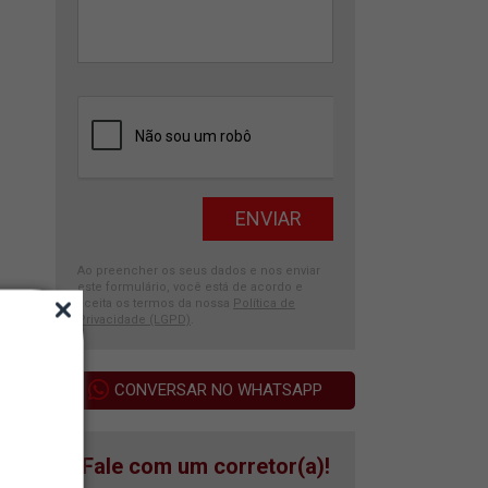
Ao preencher os seus dados e nos enviar
este formulário, você está de acordo e
aceita os termos da nossa
Política de
Privacidade (LGPD)
.
CONVERSAR NO WHATSAPP
Fale com um corretor(a)!