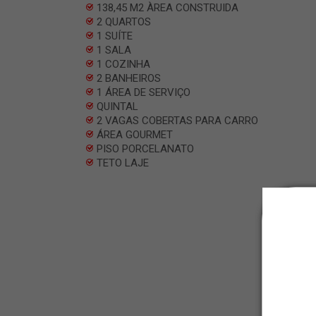
138,45 M2 ÀREA CONSTRUIDA
2 QUARTOS
1 SUÍTE
1 SALA
1 COZINHA
2 BANHEIROS
1 ÁREA DE SERVIÇO
QUINTAL
2 VAGAS COBERTAS PARA CARRO
ÁREA GOURMET
PISO PORCELANATO
TETO LAJE