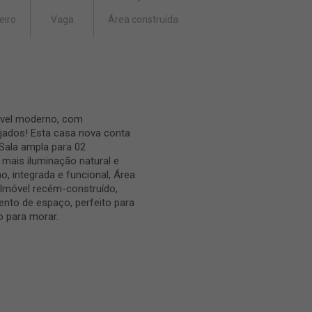
eiro
Vaga
Área construída
óvel moderno, com
jados! Esta casa nova conta
 Sala ampla para 02
 mais iluminação natural e
o, integrada e funcional, Área
 Imóvel recém-construído,
nto de espaço, perfeito para
o para morar.