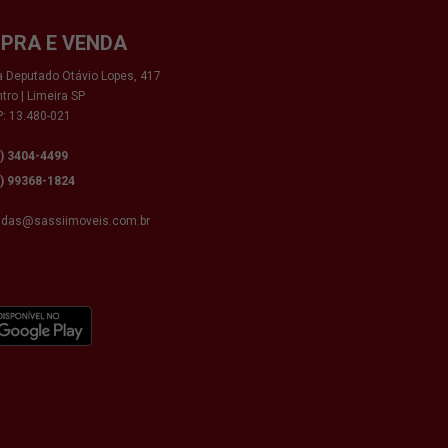
PRA E VENDA
 Deputado Otávio Lopes, 417
tro | Limeira SP
: 13.480-021
9) 3404-4499
9) 99368-1824
ndas@sassiimoveis.com.br