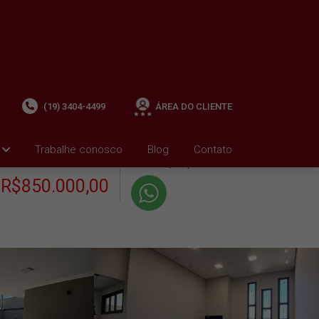
(19) 3404-4499
ÁREA DO CLIENTE
+ Condomínio R$0,00
i
Trabalhe conosco
Blog
Contato
VENDA
+ IPTU R$975,48
R$850.000,00