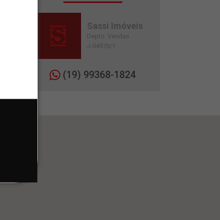
Sassi Imóveis
Depto. Vendas
J-04970/1
(19) 99368-1824