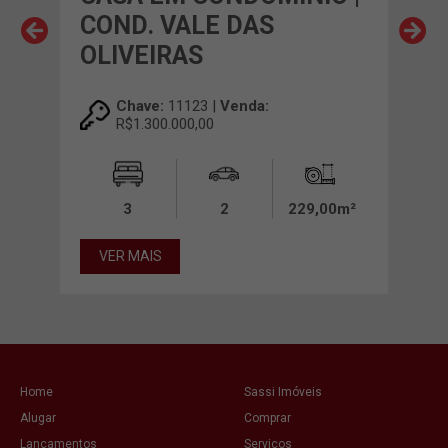
COND. VALE DAS
CO
OLIVEIRAS
Chave:
11123 |
Venda:
R$1.300.000,00
00m²
3
2
229,00m²
VE
VER MAIS
Home
Sassi Imóveis
Alugar
Comprar
Lançamentos
Serviços