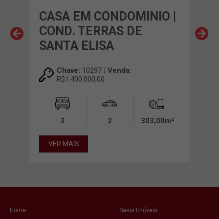
O |
CASA EM CONDOMINIO |
CA
COND. TERRAS DE
CO
SANTA ELISA
Chave:
10297 |
Venda:
R$1.400.000,00
00m²
3
2
303,00m²
VE
VER MAIS
Home
Sassi Imóveis