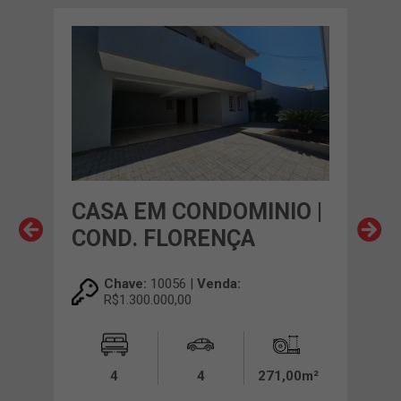
O |
CASA EM CONDOMINIO |
CA
COND. FLORENÇA
CO
Chave:
10056 |
Venda:
R$1.300.000,00
00m²
4
4
271,00m²