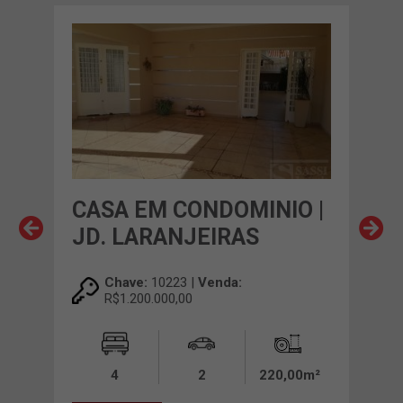
O |
CASA EM CONDOMINIO |
CA
V
JD. LARANJEIRAS
FA
Chave:
10223 |
Venda:
R$1.200.000,00
00m²
4
2
220,00m²