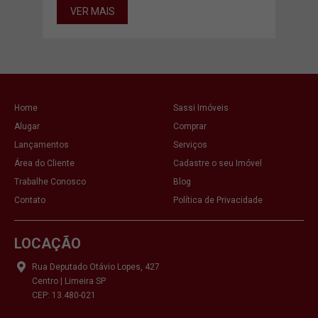
VER MAIS
VE
Home
Sassi Imóveis
Alugar
Comprar
Lançamentos
Serviços
Área do Cliente
Cadastre o seu Imóvel
Trabalhe Conosco
Blog
Contato
Política de Privacidade
LOCAÇÃO
Rua Deputado Otávio Lopes, 427
Centro | Limeira SP
CEP: 13.480-021