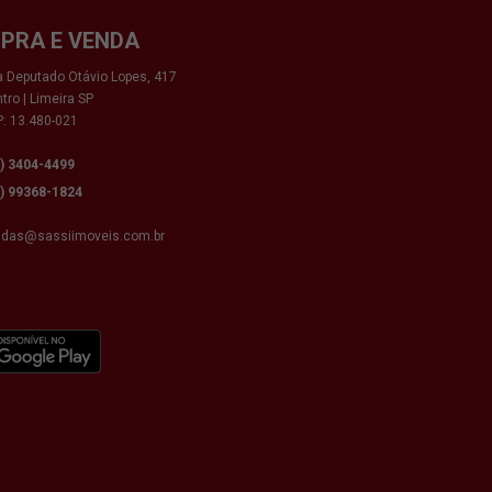
PRA E VENDA
 Deputado Otávio Lopes, 417
tro | Limeira SP
: 13.480-021
9) 3404-4499
9) 99368-1824
ndas@sassiimoveis.com.br