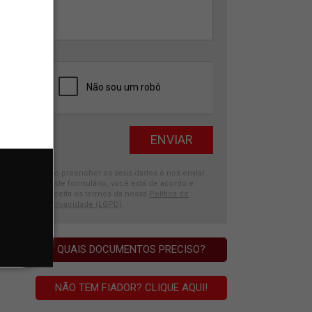
Ao preencher os seus dados e nos enviar
este formulário, você está de acordo e
aceita os termos da nossa
Política de
Privacidade (LGPD)
.
QUAIS DOCUMENTOS PRECISO?
NÃO TEM FIADOR? CLIQUE AQUI!