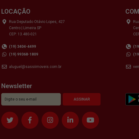
LOCAÇÃO
COM
Rua Deputado Otávio Lopes, 427
Rua
Centro | Limeira SP
Cen
CEP: 13.480-021
CEP
(19) 3404-4499
(1
(19) 99368-1809
(1
aluguel@sassiimoveis.com.br
ve
Newsletter