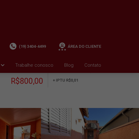
(19) 3404-4499
ÁREA DO CLIENTE
Trabalhe conosco
Blog
Contato
ALUGUEL
+ Condomínio R$200,00
i
R$800,00
+ IPTU R$0,01