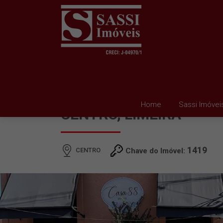
SALA PARA ALUGAR E
Home
Sassi Imóvei
CENTRO, LIMEIRA
1419
CENTRO
Chave do Imóvel: