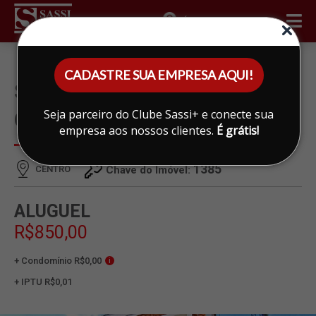
ÁREA DO CLIENTE
CADASTRE SUA EMPRESA AQUI!
SALA PARA ALUGAR EM
Seja parceiro do Clube Sassi+ e conecte sua
CENTRO, LIMEIRA
empresa aos nossos clientes.
É grátis!
1385
CENTRO
Chave do Imóvel:
ALUGUEL
R$850,00
+ Condomínio R$0,00
i
+ IPTU R$0,01