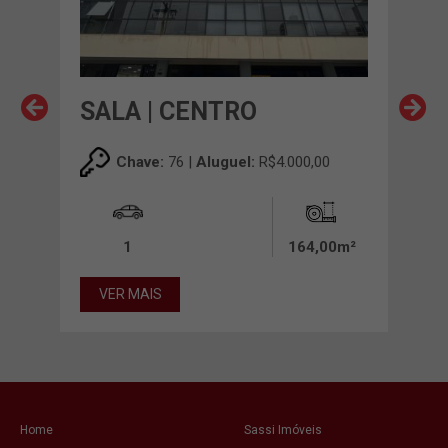
SALA | CENTRO
SA
00
Chave:
76 |
Aluguel:
R$4.000,00
1
164,00m²
34
VER MAIS
VE
Home
Sassi Imóveis