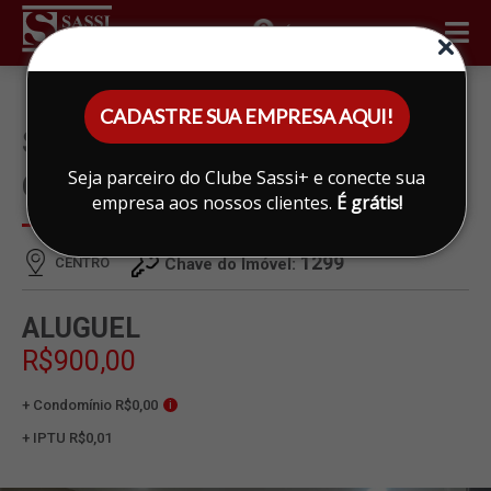
ÁREA DO CLIENTE
CADASTRE SUA EMPRESA AQUI!
SALA PARA ALUGAR EM
Seja parceiro do Clube Sassi+ e conecte sua
CENTRO, LIMEIRA
empresa aos nossos clientes.
É grátis!
1299
CENTRO
Chave do Imóvel:
ALUGUEL
R$900,00
+ Condomínio R$0,00
i
+ IPTU R$0,01