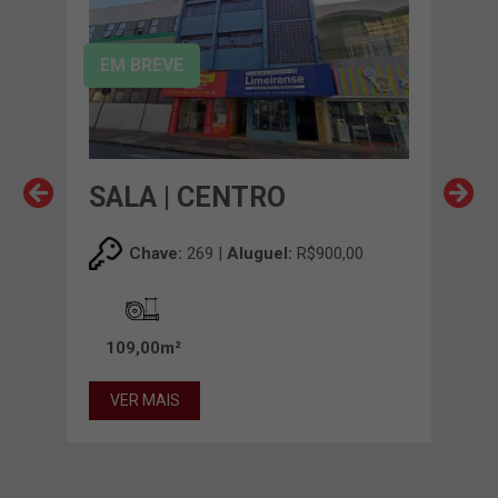
EM BREVE
SALA | CENTRO
SA
Chave:
269 |
Aluguel:
R$900,00
109,00m²
11
VER MAIS
VE