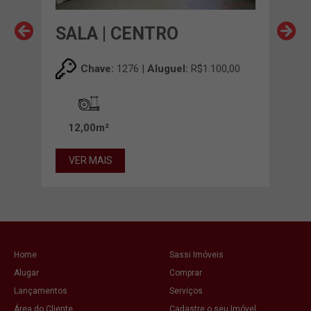
SALA | CENTRO
SA
,00
Chave:
1276 |
Aluguel:
R$1.100,00
12,00m²
VER MAIS
VE
Home
Sassi Imóveis
Alugar
Comprar
Lançamentos
Serviços
Área do Cliente
Cadastre o seu Imóvel