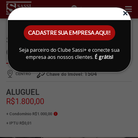
ÁREA DO CLIENTE
CADASTRE SUA EMPRESA AQUI!
SALA PARA ALUGAR EM
Seja parceiro do Clube Sassi+ e conecte sua
CENTRO, LIMEIRA
empresa aos nossos clientes.
É grátis!
1504
CENTRO
Chave do Imóvel:
ALUGUEL
R$1.800,00
+ Condomínio R$1.000,00
i
+ IPTU R$0,01