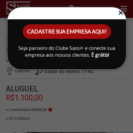
ÁREA DO CLIENTE
CADASTRE SUA EMPRESA AQUI!
SALA PARA ALUGAR EM
Seja parceiro do Clube Sassi+ e conecte sua
CENTRO, LIMEIRA
empresa aos nossos clientes.
É grátis!
1142
CENTRO
Chave do Imóvel:
ALUGUEL
R$1.100,00
+ Condomínio R$400,00
i
+ IPTU R$0,01