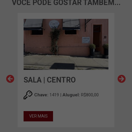
VOCÊ PODE GOSTAR TAMBÉM...
SALA | CENTRO
SA
0
Chave:
1419 |
Aluguel:
R$800,00
VER MAIS
34