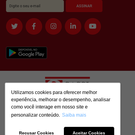
Utilizamos cookies para oferecer melhor
Utilizamos cookies para oferecer melhor
experiência, melhorar o desempenho, analisar
experiência, melhorar o desempenho, analisar
como você interage em nosso site e
como você interage em nosso site e
Todos os direitos reservados para: SASSI IMÓVEIS LTDA | CNPJ:
personalizar conteúdo.
personalizar conteúdo.
Saiba mais
Saiba mais
51.417.293/0001-48 | CRECI: J-04970/1
Recusar Cookies
Recusar Cookies
Aceitar Cookies
Aceitar Cookies