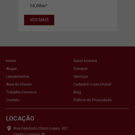
16,00m²
12
VER MAIS
VE
Home
Sassi Imóveis
Alugar
Comprar
Lançamentos
Serviços
Área do Cliente
Cadastre o seu Imóvel
Trabalhe Conosco
Blog
Contato
Política de Privacidade
LOCAÇÃO
Rua Deputado Otávio Lopes, 427
Centro | Limeira SP