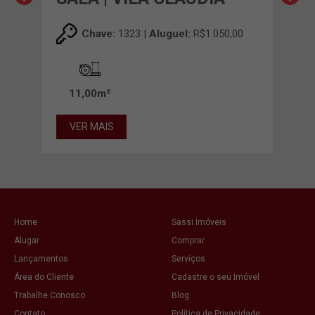
,00
Chave:
1323 |
Aluguel:
R$1.050,00
11,00m²
12
VER MAIS
VE
Home
Sassi Imóveis
Alugar
Comprar
Lançamentos
Serviços
Área do Cliente
Cadastre o seu Imóvel
Trabalhe Conosco
Blog
Contato
Política de Privacidade