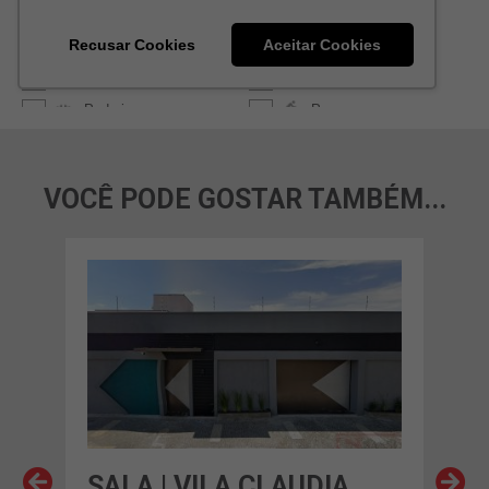
VOCÊ PODE GOSTAR TAMBÉM...
SALA | VILA CLAUDIA
SAL