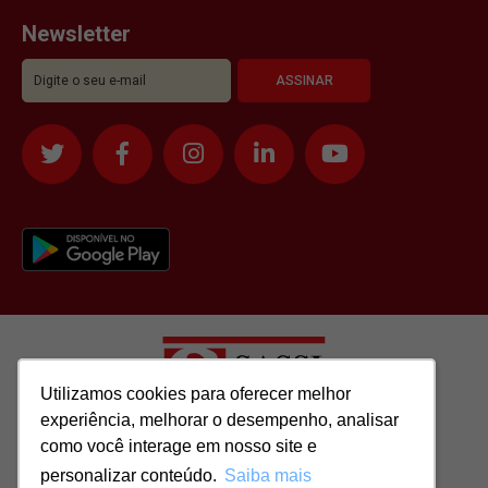
Newsletter
Utilizamos cookies para oferecer melhor
Utilizamos cookies para oferecer melhor
experiência, melhorar o desempenho, analisar
experiência, melhorar o desempenho, analisar
como você interage em nosso site e
como você interage em nosso site e
Todos os direitos reservados para: SASSI IMÓVEIS LTDA | CNPJ:
personalizar conteúdo.
personalizar conteúdo.
Saiba mais
Saiba mais
51.417.293/0001-48 | CRECI: J-04970/1