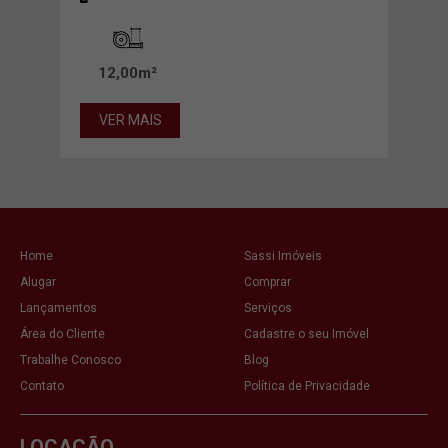
0m²
12,00m²
9,
VER MAIS
VE
Home
Sassi Imóveis
Alugar
Comprar
Lançamentos
Serviços
Área do Cliente
Cadastre o seu Imóvel
Trabalhe Conosco
Blog
Contato
Política de Privacidade
LOCAÇÃO