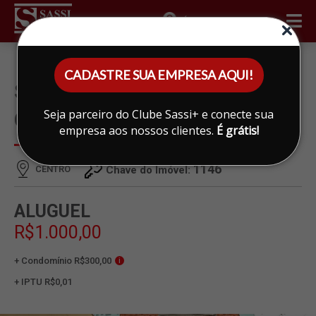
ÁREA DO CLIENTE
CADASTRE SUA EMPRESA AQUI!
SALA PARA ALUGAR EM
Seja parceiro do Clube Sassi+ e conecte sua
CENTRO, LIMEIRA
empresa aos nossos clientes.
É grátis!
1146
CENTRO
Chave do Imóvel:
ALUGUEL
R$1.000,00
+ Condomínio R$300,00
i
+ IPTU R$0,01