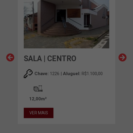
SALA | CENTRO
SA
00
Chave:
1226 |
Aluguel:
R$1.100,00
12,00m²
12
VER MAIS
VE