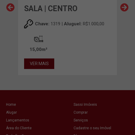
SALA | CENTRO
SA
Chave:
1319 |
Aluguel:
R$1.000,00
15,00m²
6,
VER MAIS
VE
Home
Sassi Imóveis
Alugar
Comprar
Lançamentos
Serviços
Área do Cliente
Cadastre o seu Imóvel