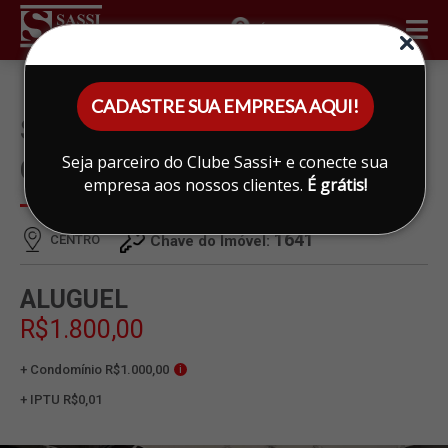
ÁREA DO CLIENTE
CADASTRE SUA EMPRESA AQUI!
SALA PARA ALUGAR EM
Seja parceiro do Clube Sassi+ e conecte sua
CENTRO, LIMEIRA
empresa aos nossos clientes.
É grátis!
1641
CENTRO
Chave do Imóvel:
ALUGUEL
R$1.800,00
+ Condomínio R$1.000,00
i
+ IPTU R$0,01