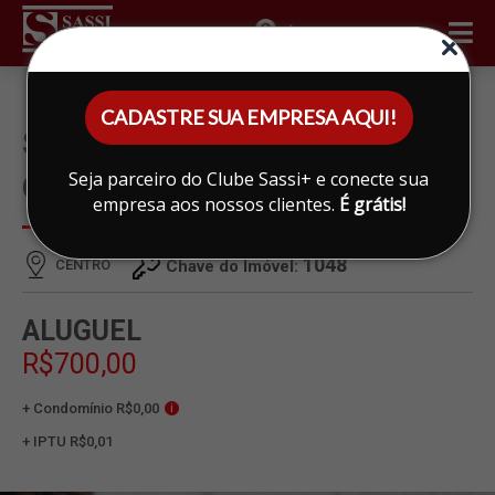
ÁREA DO CLIENTE
CADASTRE SUA EMPRESA AQUI!
SALA PARA ALUGAR EM
Seja parceiro do Clube Sassi+ e conecte sua
CENTRO, LIMEIRA
empresa aos nossos clientes.
É grátis!
1048
CENTRO
Chave do Imóvel:
ALUGUEL
R$700,00
+ Condomínio R$0,00
i
+ IPTU R$0,01