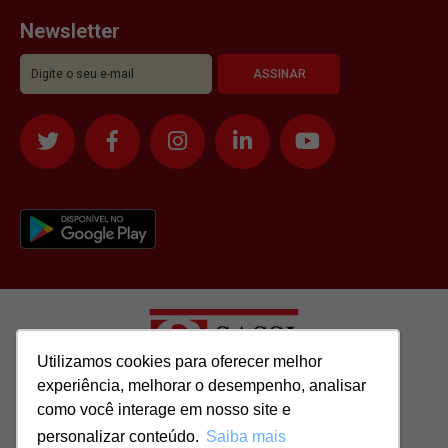
Newsletter
Utilizamos cookies para oferecer melhor
Utilizamos cookies para oferecer melhor
experiência, melhorar o desempenho, analisar
experiência, melhorar o desempenho, analisar
como você interage em nosso site e
como você interage em nosso site e
Todos os direitos reservados para: SASSI IMÓVEIS LTDA | CNPJ:
personalizar conteúdo.
personalizar conteúdo.
Saiba mais
Saiba mais
51.417.293/0001-48 | CRECI: J-04970/1