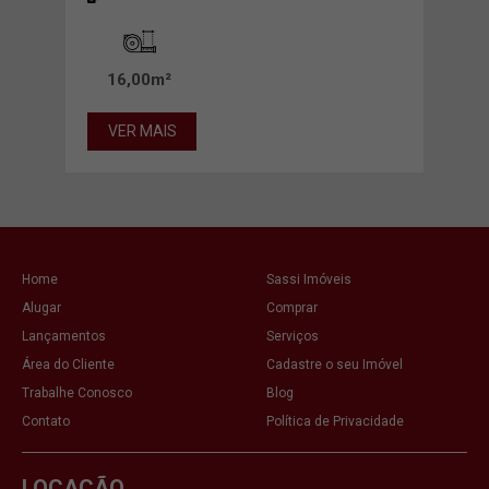
00m²
16,00m²
22
VER MAIS
VE
Home
Sassi Imóveis
Alugar
Comprar
Lançamentos
Serviços
Área do Cliente
Cadastre o seu Imóvel
Trabalhe Conosco
Blog
Contato
Política de Privacidade
LOCAÇÃO