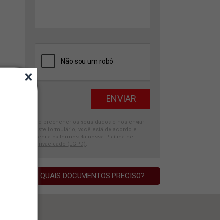
Ao preencher os seus dados e nos enviar
este formulário, você está de acordo e
aceita os termos da nossa
Política de
Privacidade (LGPD)
.
QUAIS DOCUMENTOS PRECISO?