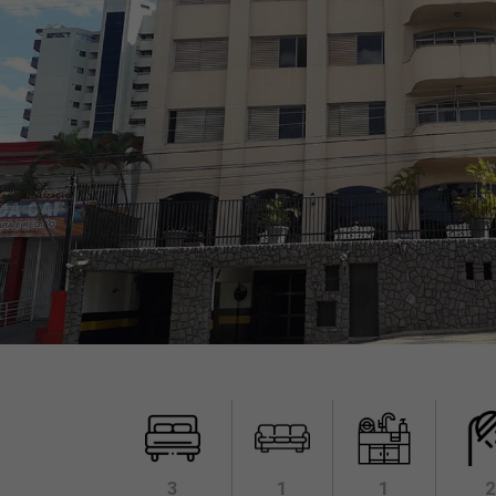
3
1
1
2