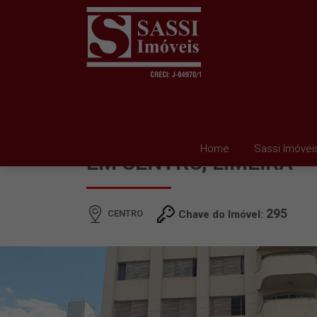
APARTAMENTO PARA 
Home
Sassi Imóvei
EM CENTRO, LIMEIRA
295
CENTRO
Chave do Imóvel: