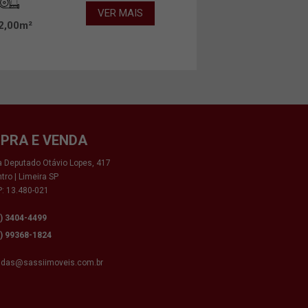
VER MAIS
2,00m²
PRA E VENDA
 Deputado Otávio Lopes, 417
tro | Limeira SP
: 13.480-021
9) 3404-4499
9) 99368-1824
ndas@sassiimoveis.com.br