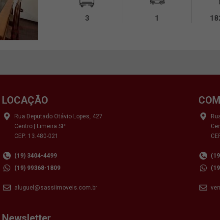
3
1
18
LOCAÇÃO
COM
Rua Deputado Otávio Lopes, 427
Rua
Centro | Limeira SP
Cen
CEP: 13.480-021
CEP
(19) 3404-4499
(1
(19) 99368-1809
(1
aluguel@sassiimoveis.com.br
ve
Newsletter