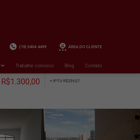
(19) 3404-4499
ÁREA DO CLIENTE
Trabalhe conosco
Blog
Contato
ALUGUEL
+ Condomínio R$1.455,00
i
R$1.300,00
+ IPTU R$239,57