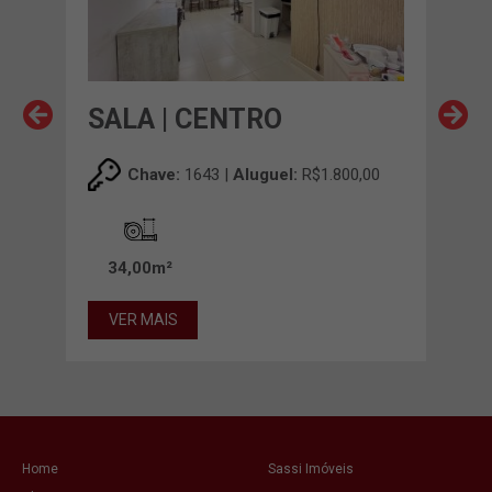
SALA | CENTRO
SA
,00
Chave:
1643 |
Aluguel:
R$1.800,00
34,00m²
35
VER MAIS
VE
Home
Sassi Imóveis